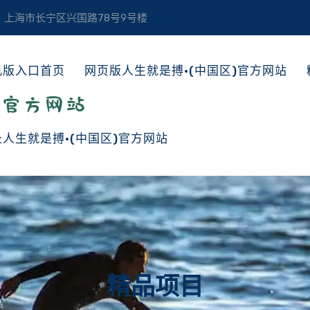
上海市长宁区兴国路78号9号楼
机版入口首页
网页版人生就是搏·(中国区)官方网站
录人生就是搏·(中国区)官方网站
精品项目