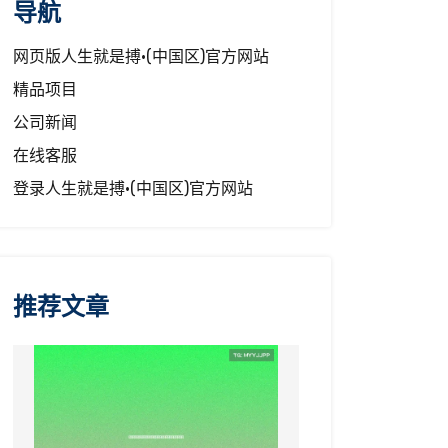
导航
网页版人生就是搏·(中国区)官方网站
精品项目
公司新闻
在线客服
登录人生就是搏·(中国区)官方网站
推荐文章