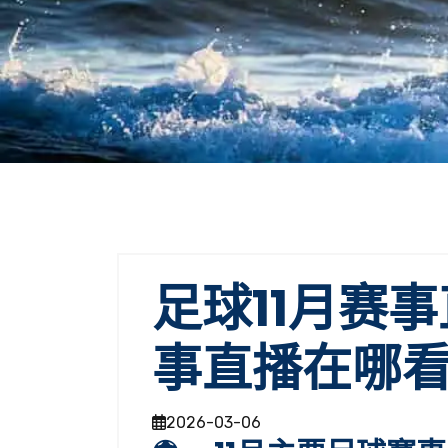
足球11月赛事
事直播在哪
2026-03-06