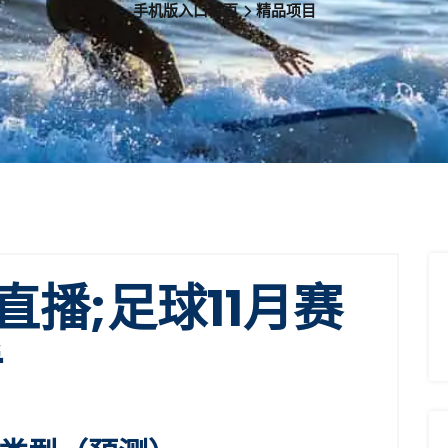
手机版入口首页
精品项目
直播;足球11月赛
看