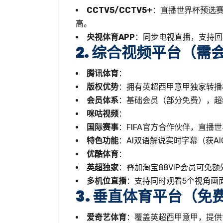
CCTV5/CCTV5+
：直播世界杯预选
高。
央视体育APP
：同步电视直播，支持回
2. 综合视频平台（需
腾讯体育
：
版权优势
：拥有英超西甲意甲独家转播权（
会员体系
：基础会员（部分免费），超
咪咕视频
：
国际赛事
：FIFA官方合作伙伴，直播
特色功能
：AI双语解说实时字幕（获A
优酷体育
：
英超独家
：叠加淘宝88VIP会员可免
多机位直播
：支持同时观看5个视角画
3. 垂直体育平台（免
爱奇艺体育
：覆盖英超西甲意甲，提供