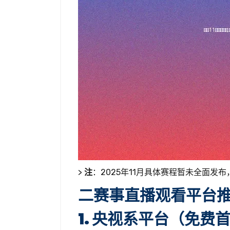
网球二类赛事—
秘鲁对丹
网球二级证是什
赛事比分
么水平
2026-03-01
26-03-02
>
注
：2025年11月具体赛程暂未全面发
二赛事直播观看平台
1. 央视系平台（免费