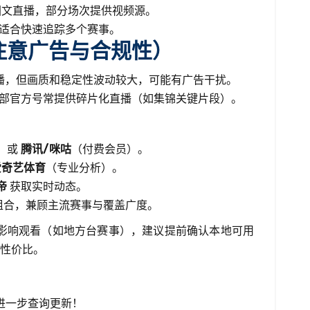
图文直播，部分场次提供视频源。
适合快速追踪多个赛事。
需注意广告与合规性）
播，但画质和稳定性波动较大，可能有广告干扰。
部官方号常提供碎片化直播（如集锦关键片段）。
）或
腾讯/咪咕
（付费会员）。
爱奇艺体育
（专业分析）。
帝
获取实时动态。
组合，兼顾主流赛事与覆盖广度。
可能影响观看（如地方台赛事），建议提前确认本地可用
的性价比。
进一步查询更新！