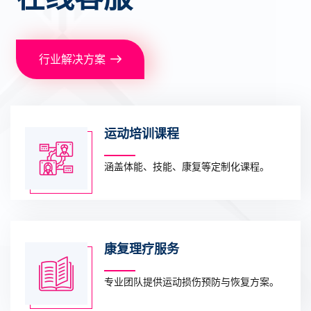
行业解决方案
运动培训课程
涵盖体能、技能、康复等定制化课程。
康复理疗服务
专业团队提供运动损伤预防与恢复方案。