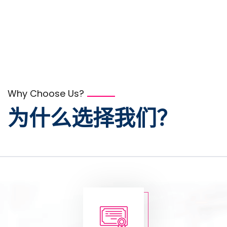
Why Choose Us?
为什么选择我们？