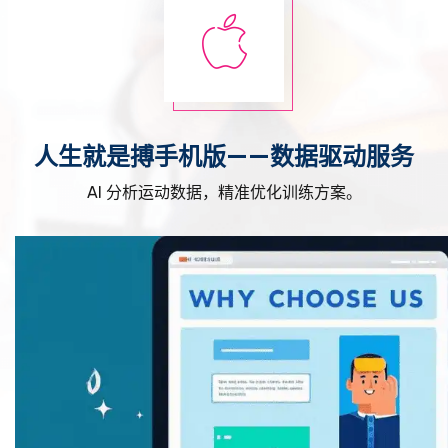
人生就是搏手机版——数据驱动服务
AI 分析运动数据，精准优化训练方案。