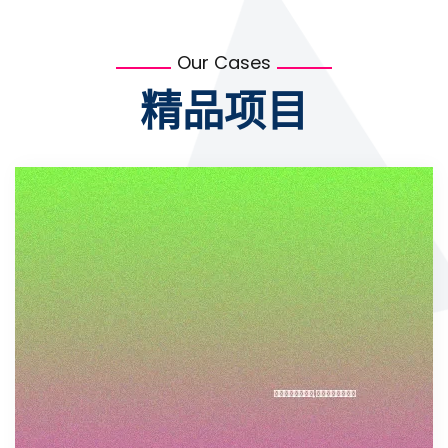
Our Cases
精品项目